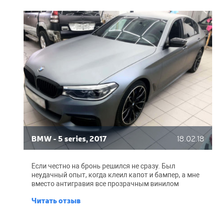
BMW - 5 series, 2017
18.02.18
Если честно на бронь решился не сразу. Был
неудачный опыт, когда клеил капот и бампер, а мне
вместо антигравия все прозрачным винилом
затянули... Через полгода пленка как решето была.
Читать отзыв
Поэтому первый год на новом авто ездил без брони,
не хотелось опять деньги на ветер выкидывать. Но
когда на крыльях появились царапины, тянуть