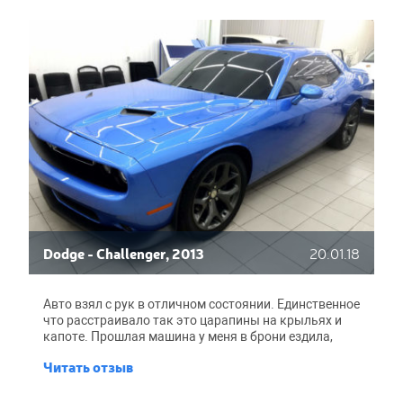
Dodge - Challenger, 2013
20.01.18
Авто взял с рук в отличном состоянии. Единственное
что расстраивало так это царапины на крыльях и
капоте. Прошлая машина у меня в брони ездила,
поэтому и для этой решил сделать оклейку. BroCar
Читать отзыв
выбрал по совету знакомого, что у вас свою Тойоту
бронировал. По итогу не пожалел. Парни толковые,
работают быстро - оставил утром, к вечеру уже