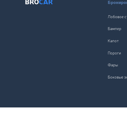
BRO
CAR
Брониров
Лобовое с
Бампер
Капот
Пороги
Фары
Боковые з
Copyright © BroCar, 2026