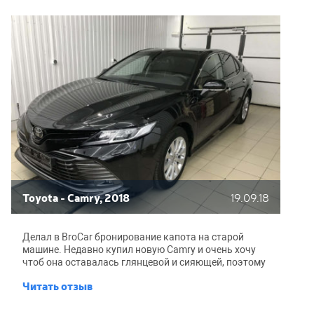
Toyota - Camry, 2018
19.09.18
Делал в BroCar бронирование капота на старой
машине. Недавно купил новую Camry и очень хочу
чтоб она оставалась глянцевой и сияющей, поэтому
решился на полное бронирование. Чтобы все
Читать отзыв
прошло качественно и быстро, обратился к старым
знакомым-парням из BroCar. Из предложенных
опций, выбрал пленку Suntek, она считается самой