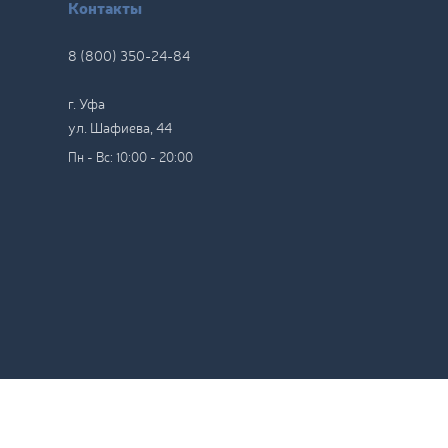
Контакты
8 (800) 350-24-84
г. Уфа
ул. Шафиева, 44
Пн - Вс: 10:00 - 20:00
литика конфиденциальности
Хочу такой же сайт