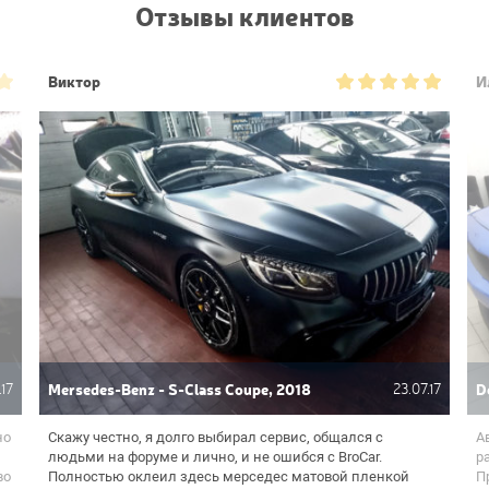
Отзывы клиентов
Виктор
И
.17
Mersedes-Benz - S-Class Coupe, 2018
23.07.17
D
но
Скажу честно, я долго выбирал сервис, общался с
А
людьми на форуме и лично, и не ошибся с BroCar.
р
во
Полностью оклеил здесь мерседес матовой пленкой
П