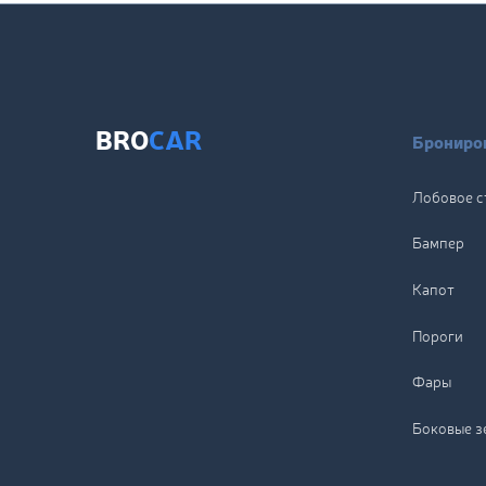
BRO
CAR
Брониров
Лобовое с
Бампер
Капот
Пороги
Фары
Боковые з