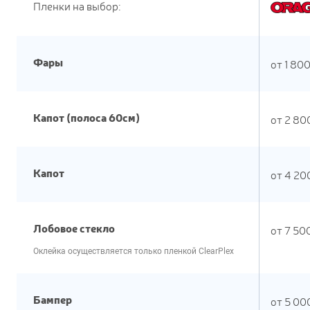
Пленки на выбор:
Фары
от
1 80
Капот (полоса 60см)
от
2 80
Капот
от
4 20
Лобовое стекло
от
7 50
Оклейка осуществляется только пленкой ClearPlex
Бампер
от
5 00