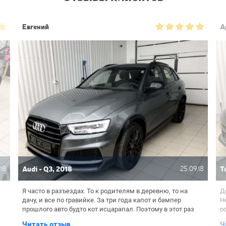
Евгений
А
.18
Audi - Q3, 2018
25.09.18
T
Я часто в разъездах. То к родителям в деревню, то на
Д
дачу, и все по гравийке. За три года капот и бампер
Н
прошлого авто будто кот исцарапал. Поэтому в этот раз
о
а
поехал на оклейку почти сразу с салона, поклеил все
п
Читать отзыв
Ч